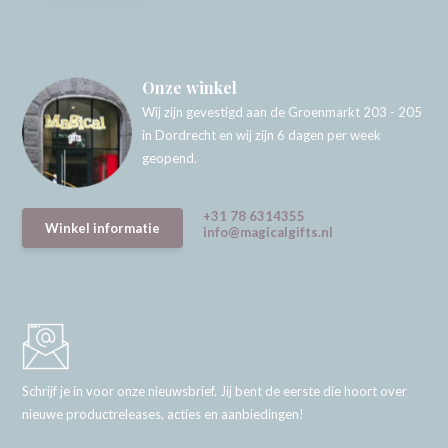
Onze winkel
Wij zijn gevestigd aan de Groenmarkt 203 - 205
in Dordrecht en wij zijn 6 dagen per week
geopend.
+31 78 6314355
Winkel informatie
info@magicalgifts.nl
Schrijf je in voor onze nieuwsbrief. Jij bent de eerste die hoort over
nieuwe productreleases, acties en aanbiedingen!