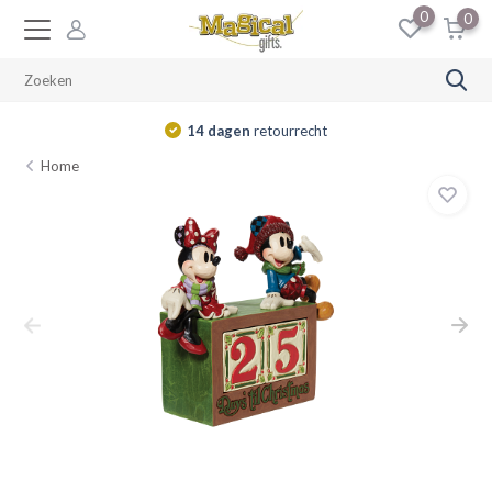
0
0
14 dagen
retourrecht
Home