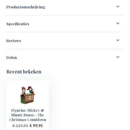
Productomschrijving
Specificaties
Reviews
Delen
Recent bekeken
Figurine: Mickey &
Minnie Mouse - The
Christmas Countdown
€ 124,95
€ 99,95