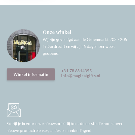
Onze winkel
Wij zijn gevestigd aan de Groenmarkt 203 - 205
in Dordrecht en wij zijn 6 dagen per week
geopend.
+31 78 6314355
Winkel informatie
info@magicalgifts.nl
Schrijf je in voor onze nieuwsbrief. Jij bent de eerste die hoort over
nieuwe productreleases, acties en aanbiedingen!