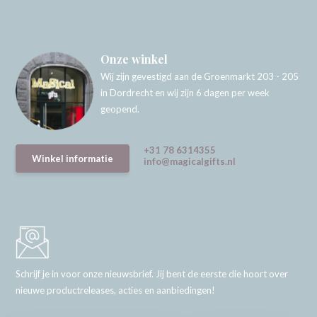
Onze winkel
Wij zijn gevestigd aan de Groenmarkt 203 - 205
in Dordrecht en wij zijn 6 dagen per week
geopend.
+31 78 6314355
Winkel informatie
info@magicalgifts.nl
Schrijf je in voor onze nieuwsbrief. Jij bent de eerste die hoort over
nieuwe productreleases, acties en aanbiedingen!