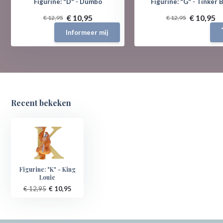
Figurine: "D" - Dumbo
Figurine: "G" - Tinker B
€ 10,95
€ 10,95
€ 12,95
€ 12,95
Informeer mij
Recent bekeken
Figurine: "K" - King
Louie
€ 12,95
€ 10,95