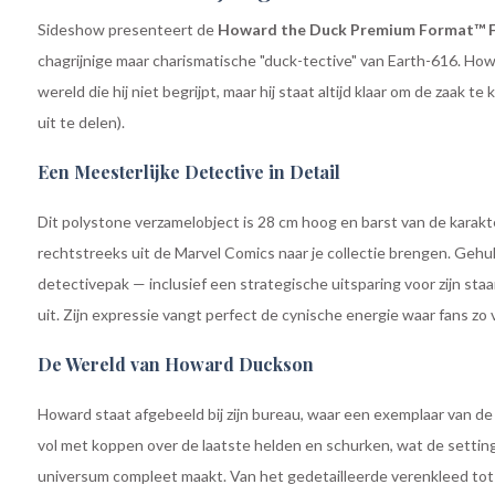
Sideshow presenteert de
Howard the Duck Premium Format™ F
chagrijnige maar charismatische "duck-tective" van Earth-616. How
wereld die hij niet begrijpt, maar hij staat altijd klaar om de zaak t
uit te delen).
Een Meesterlijke Detective in Detail
Dit polystone verzamelobject is 28 cm hoog en barst van de karakt
rechtstreeks uit de Marvel Comics naar je collectie brengen. Gehuld
detectivepak — inclusief een strategische uitsparing voor zijn staar
uit. Zijn expressie vangt perfect de cynische energie waar fans zo
De Wereld van Howard Duckson
Howard staat afgebeeld bij zijn bureau, waar een exemplaar van d
vol met koppen over de laatste helden en schurken, wat de settin
universum compleet maakt. Van het gedetailleerde verenkleed tot 