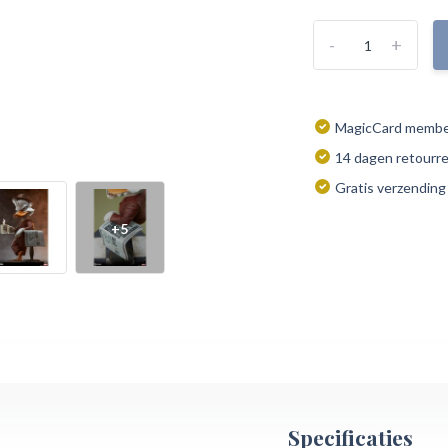
-
+
MagicCard member
14 dagen retourr
Gratis verzending
+5
Specificaties