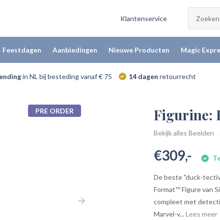
Klantenservice
Feestdagen
Aanbiedingen
Nieuwe Producten
Magic Expre
zending
in NL bij besteding vanaf € 75
14 dagen
retourrecht
Figurine:
PRE ORDER
Bekijk alles Beelden
€309,-
Te
De beste "duck-tecti
Format™ Figure van S
compleet met detecti
Marvel-v...
Lees meer