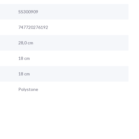
SS300909
747720276192
28,0 cm
18 cm
18 cm
Polystone