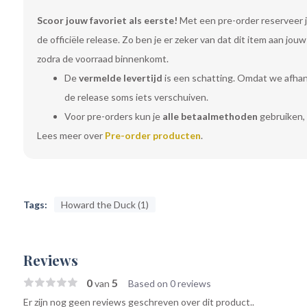
Scoor jouw favoriet als eerste!
Met een pre-order reserveer j
de officiële release. Zo ben je er zeker van dat dit item aan jo
zodra de voorraad binnenkomt.
De
vermelde levertijd
is een schatting. Omdat we afhanke
de release soms iets verschuiven.
Voor pre-orders kun je
alle betaalmethoden
gebruiken, 
Lees meer over
Pre-order producten
.
Tags:
Howard the Duck (1)
Reviews
0
5
van
Based on 0 reviews
Er zijn nog geen reviews geschreven over dit product..