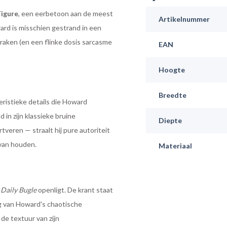
igure
, een eerbetoon aan de meest
Artikelnummer
ard is misschien gestrand in een
e kraken (en een flinke dosis sarcasme
EAN
Hoogte
Breedte
eristieke details die Howard
 in zijn klassieke bruine
Diepte
tveren — straalt hij pure autoriteit
 van houden.
Materiaal
e
Daily Bugle
openligt. De krant staat
g van Howard's chaotische
de textuur van zijn