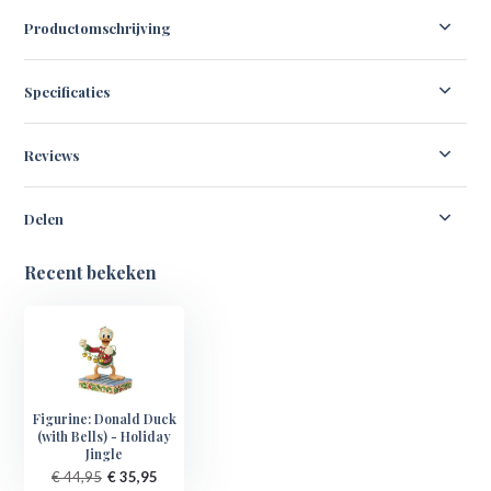
Productomschrijving
Specificaties
Reviews
Delen
Recent bekeken
Figurine: Donald Duck
(with Bells) - Holiday
Jingle
€ 44,95
€ 35,95