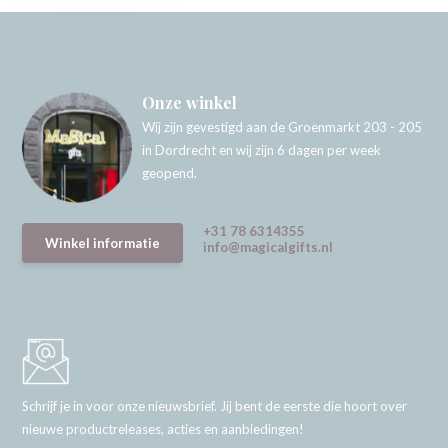
Onze winkel
Wij zijn gevestigd aan de Groenmarkt 203 - 205
in Dordrecht en wij zijn 6 dagen per week
geopend.
+31 78 6314355
Winkel informatie
info@magicalgifts.nl
Schrijf je in voor onze nieuwsbrief. Jij bent de eerste die hoort over
nieuwe productreleases, acties en aanbiedingen!