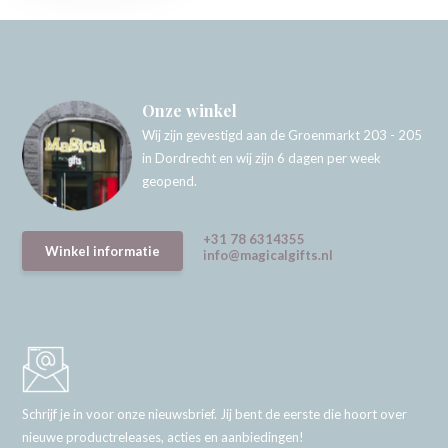
Onze winkel
Wij zijn gevestigd aan de Groenmarkt 203 - 205
in Dordrecht en wij zijn 6 dagen per week
geopend.
+31 78 6314355
Winkel informatie
info@magicalgifts.nl
Schrijf je in voor onze nieuwsbrief. Jij bent de eerste die hoort over
nieuwe productreleases, acties en aanbiedingen!