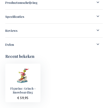
Productomschrijving
Specificaties
Reviews
Delen
Recent bekeken
Figurine: Grinch -
Snowboarding
€ 59,95