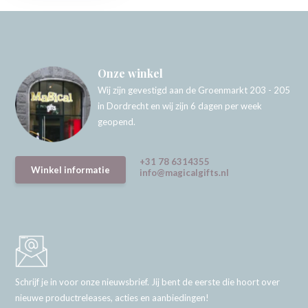
Onze winkel
Wij zijn gevestigd aan de Groenmarkt 203 - 205
in Dordrecht en wij zijn 6 dagen per week
geopend.
+31 78 6314355
Winkel informatie
info@magicalgifts.nl
Schrijf je in voor onze nieuwsbrief. Jij bent de eerste die hoort over
nieuwe productreleases, acties en aanbiedingen!