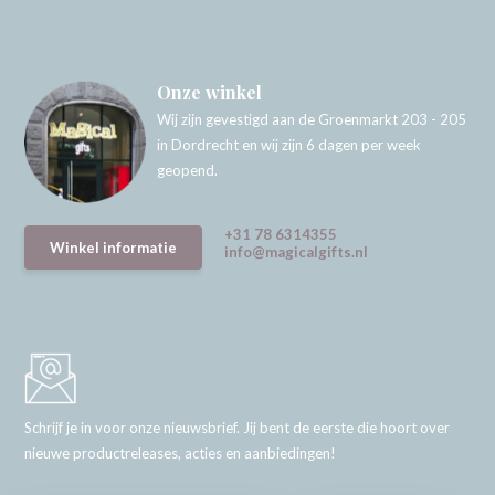
Onze winkel
Wij zijn gevestigd aan de Groenmarkt 203 - 205
in Dordrecht en wij zijn 6 dagen per week
geopend.
+31 78 6314355
Winkel informatie
info@magicalgifts.nl
Schrijf je in voor onze nieuwsbrief. Jij bent de eerste die hoort over
nieuwe productreleases, acties en aanbiedingen!