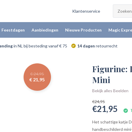
Klantenservice
Feestdagen
Aanbiedingen
Nieuwe Producten
Magic Expre
zending
in NL bij besteding vanaf € 75
14 dagen
retourrecht
Figurine:
€ 24,95
Mini
€ 21,95
Bekijk alles Beelden
€24,95
€21,95
T
Het schattige katje 
handbeschilderd mini-