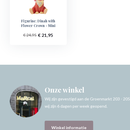
Figurine: Dinah with
Flower Crown - Mini
€ 21,95
€ 24,95
Onze winkel
Wij zijn gevestigd aan de Groenmarkt 203 - 205
wij zijn 6 dagen per week geopend.
Winkel informatie