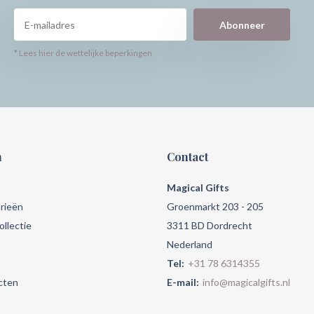
Abonneer
* Lees hier de wettelijke beperkingen
n
Contact
Magical Gifts
rieën
Groenmarkt 203 - 205
llectie
3311 BD Dordrecht
Nederland
Tel:
+31 78 6314355
cten
E-mail:
info@magicalgifts.nl