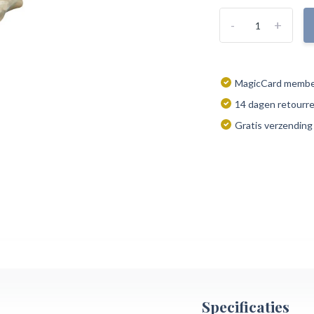
-
+
MagicCard member
14 dagen retourr
Gratis verzending
Specificaties