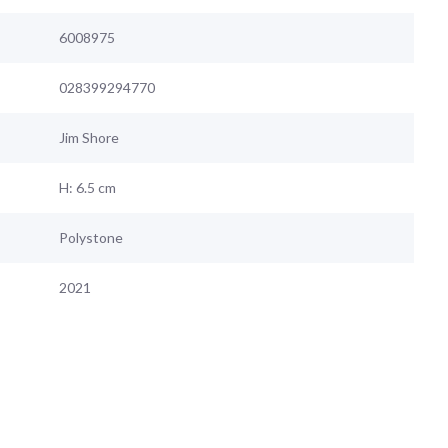
6008975
028399294770
Jim Shore
H: 6.5 cm
Polystone
2021