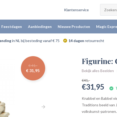
Klantenservice
Feestdagen
Aanbiedingen
Nieuwe Producten
Magic Expre
zending
in NL bij besteding vanaf € 75
14 dagen
retourrecht
Figurine: 
€ 41,-
€ 31,95
Bekijk alles Beelden
€41,-
€31,95
T
Knabbel en Babbel vie
Traditions beeld van
volkskunst-patronen..