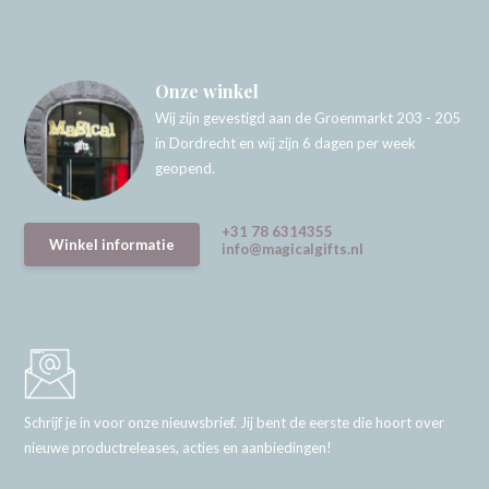
Onze winkel
Wij zijn gevestigd aan de Groenmarkt 203 - 205
in Dordrecht en wij zijn 6 dagen per week
geopend.
+31 78 6314355
Winkel informatie
info@magicalgifts.nl
Schrijf je in voor onze nieuwsbrief. Jij bent de eerste die hoort over
nieuwe productreleases, acties en aanbiedingen!