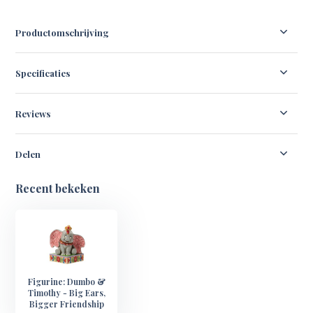
Productomschrijving
Specificaties
Reviews
Delen
Recent bekeken
Figurine: Dumbo &
Timothy - Big Ears,
Bigger Friendship