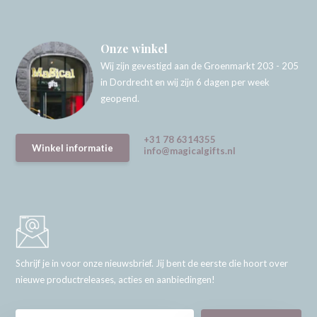
Onze winkel
Wij zijn gevestigd aan de Groenmarkt 203 - 205
in Dordrecht en wij zijn 6 dagen per week
geopend.
+31 78 6314355
Winkel informatie
info@magicalgifts.nl
Schrijf je in voor onze nieuwsbrief. Jij bent de eerste die hoort over
nieuwe productreleases, acties en aanbiedingen!