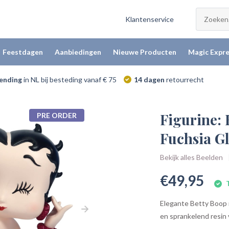
Klantenservice
Feestdagen
Aanbiedingen
Nieuwe Producten
Magic Expre
zending
in NL bij besteding vanaf € 75
14 dagen
retourrecht
Figurine:
PRE ORDER
Fuchsia Gl
Bekijk alles Beelden
€49,95
T
Elegante Betty Boop i
en sprankelend resin 