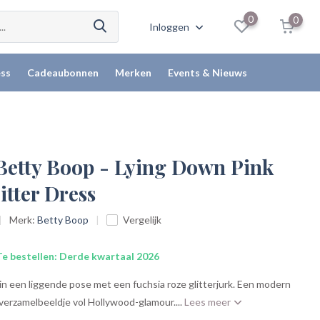
0
0
Inloggen
ss
Cadeaubonnen
Merken
Events & Nieuws
 Betty Boop - Lying Down Pink
itter Dress
Merk:
Betty Boop
Vergelijk
e bestellen: Derde kwartaal 2026
n een liggende pose met een fuchsia roze glitterjurk. Een modern
verzamelbeeldje vol Hollywood-glamour....
Lees meer