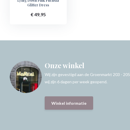
Lying Down Pink Fuchsia
Glitter Dress
€ 49,95
Onze winkel
Wij zijn gevestigd aan de Groenmarkt 203 - 205
wij zijn 6 dagen per week geopend.
Winkel informatie