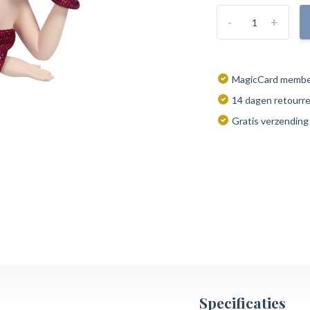
-
+
MagicCard member
14 dagen retourr
Gratis verzending
Specificaties