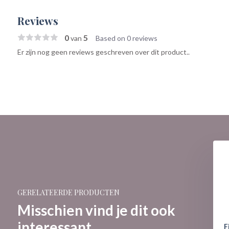
Reviews
0
5
van
Based on 0 reviews
Er zijn nog geen reviews geschreven over dit product..
GERELATEERDE PRODUCTEN
Misschien vind je dit ook
interessant
: Betty Boop - Witch
Figurine: Betty Boop - Devil
F