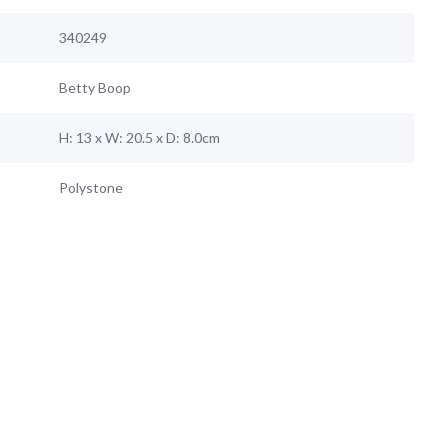
340249
Betty Boop
H: 13 x W: 20.5 x D: 8.0cm
Polystone