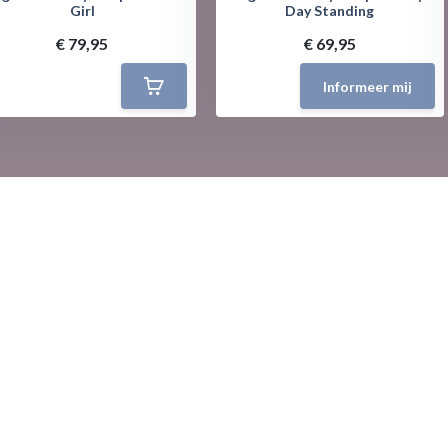
Girl
Day Standing
€ 79,95
€ 69,95
Informeer mij