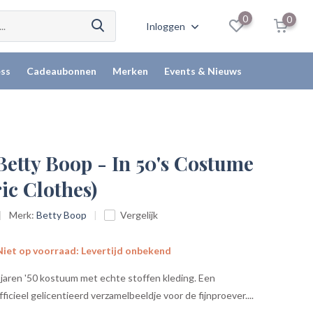
0
0
Inloggen
ss
Cadeaubonnen
Merken
Events & Nieuws
Betty Boop - In 50's Costume
ic Clothes)
Merk:
Betty Boop
Vergelijk
iet op voorraad: Levertijd onbekend
 jaren '50 kostuum met echte stoffen kleding. Een
icieel gelicentieerd verzamelbeeldje voor de fijnproever....