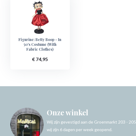
Figurine: Betty Boop - In
50's Costume (With
Fabric Clothes)
€ 74,95
Onze winkel
Wij zijn gevestigd aan de Groenmarkt 203 - 205
wij zijn 6 dagen per week geopend.