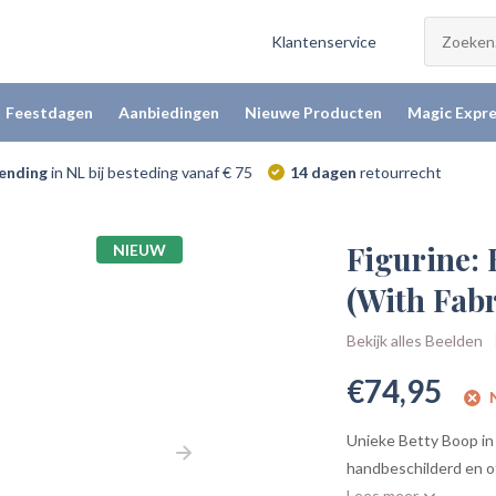
Klantenservice
Feestdagen
Aanbiedingen
Nieuwe Producten
Magic Expre
zending
in NL bij besteding vanaf € 75
14 dagen
retourrecht
Figurine: 
NIEUW
(With Fabr
Bekijk alles Beelden
€74,95
N
Unieke Betty Boop in
handbeschilderd en off
Lees meer