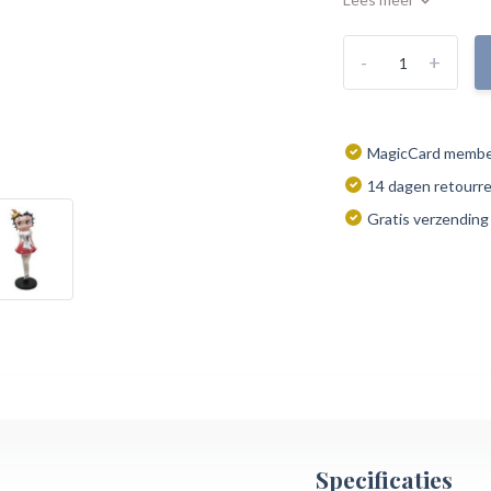
-
+
MagicCard member
14 dagen retourr
Gratis verzending
Specificaties