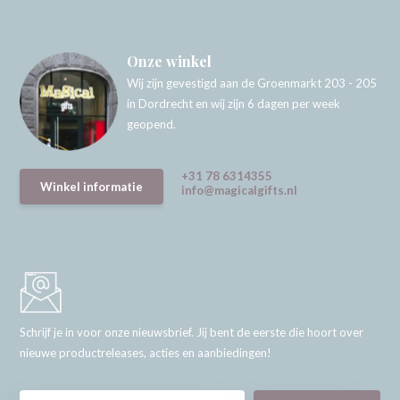
Onze winkel
Wij zijn gevestigd aan de Groenmarkt 203 - 205
in Dordrecht en wij zijn 6 dagen per week
geopend.
+31 78 6314355
Winkel informatie
info@magicalgifts.nl
Schrijf je in voor onze nieuwsbrief. Jij bent de eerste die hoort over
nieuwe productreleases, acties en aanbiedingen!