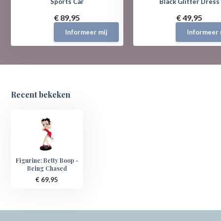
Sports Car
Black Glitter Dress
€ 89,95
€ 49,95
Informeer mij
Informeer 
Recent bekeken
Figurine: Betty Boop -
Being Chased
€ 69,95