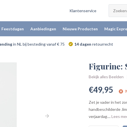
Klantenservice
Feestdagen
Aanbiedingen
Nieuwe Producten
Magic Expre
zending
in NL bij besteding vanaf € 75
14 dagen
retourrecht
Figurine:
Bekijk alles Beelden
€49,95
N
Zet je vader in het zo
handbeschilderde Jim
verjaardag....
Lees me