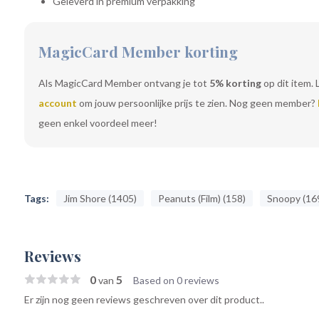
Geleverd in premium verpakking
MagicCard Member korting
Als MagicCard Member ontvang je tot
5% korting
op dit item. 
account
om jouw persoonlijke prijs te zien. Nog geen member?
geen enkel voordeel meer!
Tags:
Jim Shore (1405)
Peanuts (Film) (158)
Snoopy (16
Reviews
0
5
van
Based on 0 reviews
Er zijn nog geen reviews geschreven over dit product..