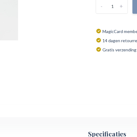
-
+
MagicCard member
14 dagen retourr
Gratis verzending
Specificaties