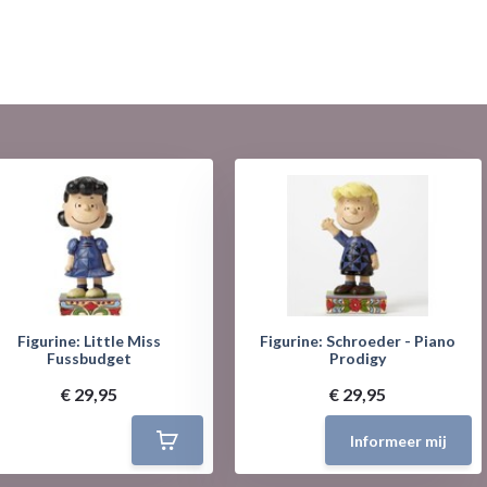
Figurine: Little Miss
Figurine: Schroeder - Piano
Fussbudget
Prodigy
€ 29,95
€ 29,95
Informeer mij