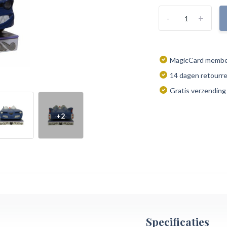
-
+
MagicCard member
14 dagen retourr
Gratis verzending
+2
Specificaties