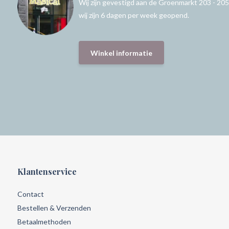
Wij zijn gevestigd aan de Groenmarkt 203 - 205
wij zijn 6 dagen per week geopend.
Winkel informatie
Klantenservice
Contact
Bestellen & Verzenden
Betaalmethoden