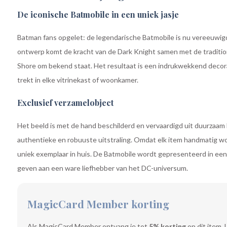
De iconische Batmobile in een uniek jasje
Batman fans opgelet: de legendarische Batmobile is nu vereeuwigd
ontwerp komt de kracht van de Dark Knight samen met de traditio
Shore om bekend staat. Het resultaat is een indrukwekkend decora
trekt in elke vitrinekast of woonkamer.
Exclusief verzamelobject
Het beeld is met de hand beschilderd en vervaardigd uit duurzaam 
authentieke en robuuste uitstraling. Omdat elk item handmatig word
uniek exemplaar in huis. De Batmobile wordt gepresenteerd in een
geven aan een ware liefhebber van het DC-universum.
MagicCard Member korting
Als MagicCard Member ontvang je tot
5% korting
op dit item. 