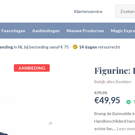
Klantenservice
Feestdagen
Aanbiedingen
Nieuwe Producten
Magic Expre
zending
in NL bij besteding vanaf € 75
14 dagen
retourrecht
Figurine:
AANBIEDING
Bekijk alles Beelden
€79,95
€49,95
T
Breng de Batmobile in
Handbeschilderd hars 
echte fan....
Lees me