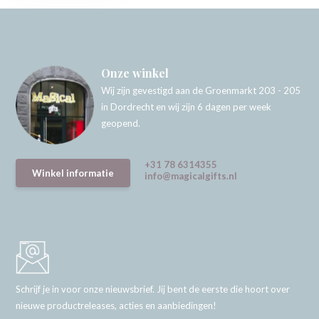
Onze winkel
Wij zijn gevestigd aan de Groenmarkt 203 - 205
in Dordrecht en wij zijn 6 dagen per week
geopend.
+31 78 6314355
Winkel informatie
info@magicalgifts.nl
Schrijf je in voor onze nieuwsbrief. Jij bent de eerste die hoort over
nieuwe productreleases, acties en aanbiedingen!