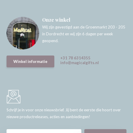
Onze winkel
Wij zijn gevestigd aan de Groenmarkt 203 - 205
in Dordrecht en wij zijn 6 dagen per week
geopend.
+31 78 6314355
Winkel informatie
info@magicalgifts.nl
Schrijf je in voor onze nieuwsbrief. Jij bent de eerste die hoort over
nieuwe productreleases, acties en aanbiedingen!