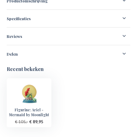
Productomschrijving
Specificaties
Reviews
Delen
Recent bekeken
Figurine: Ariel -
Mermaid by Moonlight
€ 105,-
€ 89,95