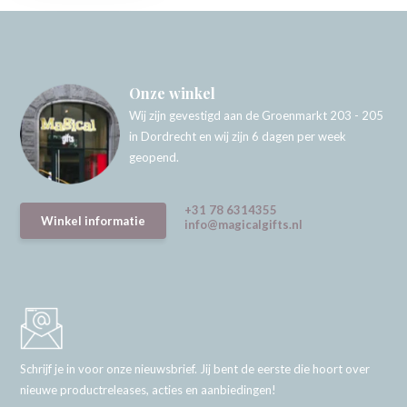
Onze winkel
Wij zijn gevestigd aan de Groenmarkt 203 - 205
in Dordrecht en wij zijn 6 dagen per week
geopend.
+31 78 6314355
Winkel informatie
info@magicalgifts.nl
Schrijf je in voor onze nieuwsbrief. Jij bent de eerste die hoort over
nieuwe productreleases, acties en aanbiedingen!