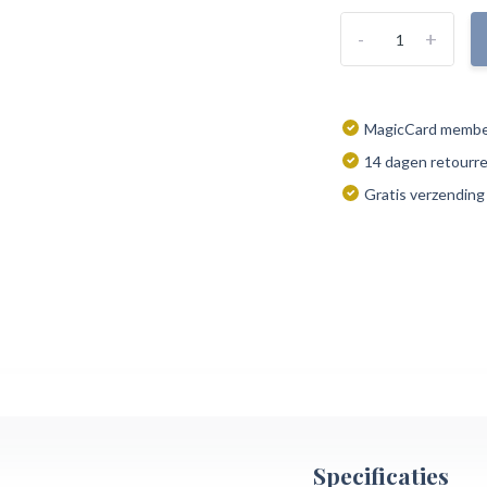
-
+
MagicCard member
14 dagen retourr
Gratis verzending
Specificaties