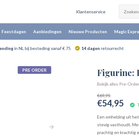
Klantenservice
Feestdagen
Aanbiedingen
Nieuwe Producten
Magic Expre
zending
in NL bij besteding vanaf € 75
14 dagen
retourrecht
Figurine:
PRE ORDER
Bekijk alles Pre-Orde
€69,95
€54,95
T
Een omhelzing uit he
stevig vasthoudt. Met
prachtig en krachtig e