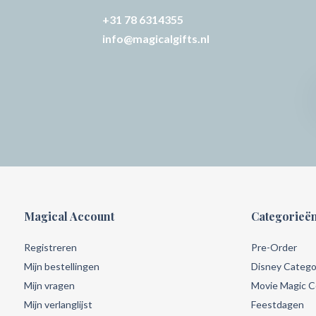
+31 78 6314355
info@magicalgifts.nl
Magical Account
Categorieë
Registreren
Pre-Order
Mijn bestellingen
Disney Catego
Mijn vragen
Movie Magic Co
Mijn verlanglijst
Feestdagen