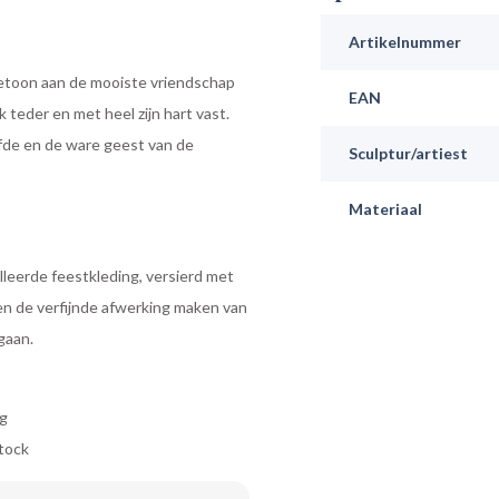
Artikelnummer
etoon aan de mooiste vriendschap
EAN
teder en met heel zijn hart vast.
iefde en de ware geest van de
Sculptur/artiest
Materiaal
leerde feestkleding, versierd met
 en de verfijnde afwerking maken van
gaan.
ng
tock