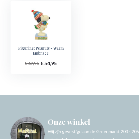
Figurine: Peanuts - Warm
Embrace
€ 54,95
€ 69,95
Onze winkel
Wij zijn gevestigd aan de Groenmarkt 203 - 205