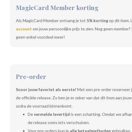
MagicCard Member korting
Als MagicCard Member ontvang je tot
5% korting
op dit item. 
account
om jouw persoonlijke prijs te zien. Nog geen member?
geen enkel voordeel meer!
Pre-order
Scoor jouw favoriet als eerste!
Met een pre-order reserveer j
de officiële release. Zo ben je er zeker van dat dit item aan jo
zodra de voorraad binnenkomt.
De
vermelde levertijd
is een schatting. Omdat we afhanke
de release soms iets verschuiven.
Voor pre-orders kun je
alle betaalmethoden
gebruiken, 