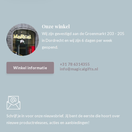
Onze winkel
Wij zijn gevestigd aan de Groenmarkt 203 - 205
in Dordrecht en wij zijn 6 dagen per week
geopend.
+31 78 6314355
Winkel informatie
info@magicalgifts.nl
Schrijf je in voor onze nieuwsbrief. Jij bent de eerste die hoort over
nieuwe productreleases, acties en aanbiedingen!