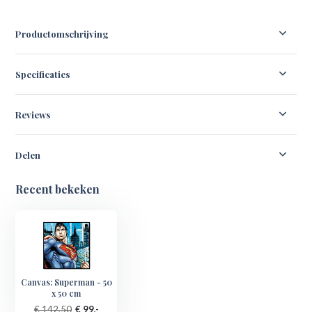
Productomschrijving
Specificaties
Reviews
Delen
Recent bekeken
Canvas: Superman - 50
x 50 cm
€ 142,50
€ 99,-