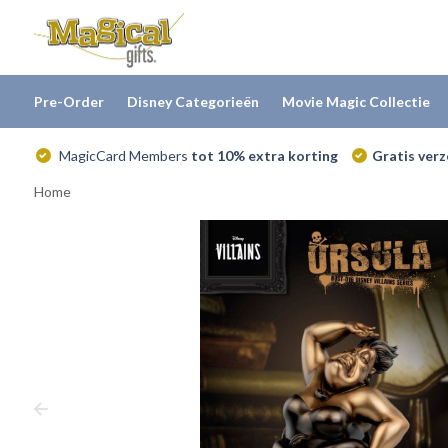
Pre-Order
Disney Categorieën
Movie Magic Collectie
MagicCard Members
tot 10% extra korting
Gratis ver
Home