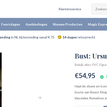
Klantenservice
Feestdagen
Aanbiedingen
Nieuwe Producten
Magic Expre
zending
in NL bij besteding vanaf € 75
14 dagen
retourrecht
Bust: Ursu
Bekijk alles PVC Figu
€54,95
T
Haal de sluwe en icon
buste van Beast Kingd
klassieke Romeinse zuil