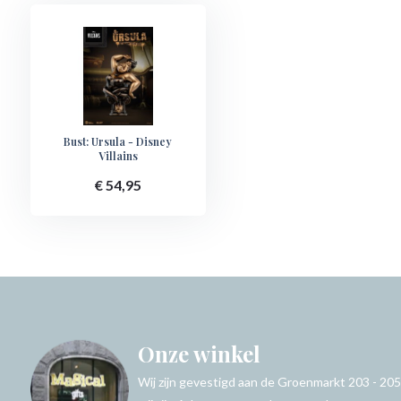
Bust: Ursula - Disney
Villains
€ 54,95
Onze winkel
Wij zijn gevestigd aan de Groenmarkt 203 - 205