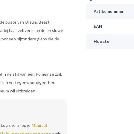
Artikelnummer
de buste van Ursula. Beast
EAN
rbij haar zelfverzekerde en sluwe
voor een bijzondere glans die de
Hoogte
in de stijl van een Romeinse zuil.
achten vertegenwoordigen. Een
seum wil uitbreiden.
 Log snel in op je
Magical
Meld je vandaag nog aan
en mis