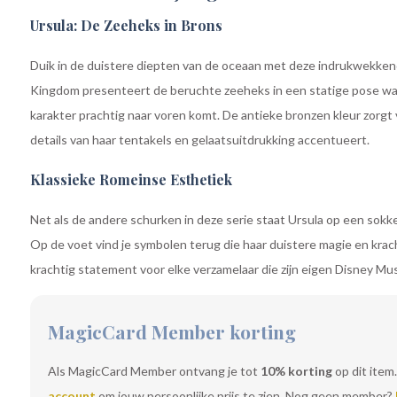
Ursula: De Zeeheks in Brons
Duik in de duistere diepten van de oceaan met deze indrukwekken
Kingdom presenteert de beruchte zeeheks in een statige pose waa
karakter prachtig naar voren komt. De antieke bronzen kleur zorgt 
details van haar tentakels en gelaatsuitdrukking accentueert.
Klassieke Romeinse Esthetiek
Net als de andere schurken in deze serie staat Ursula op een sokkel 
Op de voet vind je symbolen terug die haar duistere magie en kr
krachtig statement voor elke verzamelaar die zijn eigen Disney Mu
MagicCard Member korting
Als MagicCard Member ontvang je tot
10% korting
op dit item.
account
om jouw persoonlijke prijs te zien. Nog geen member?