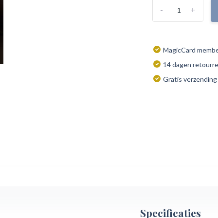
-
+
MagicCard member
14 dagen retourr
Gratis verzending
Specificaties