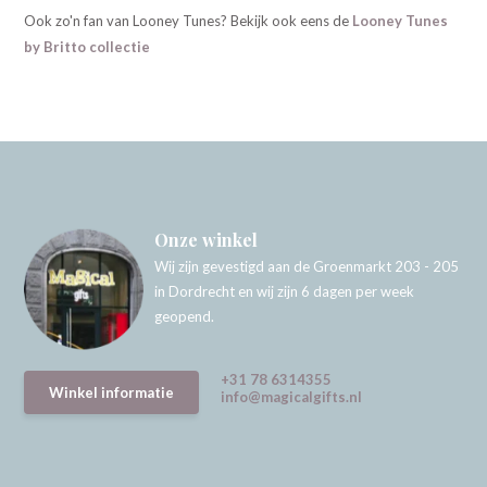
Ook zo'n fan van Looney Tunes? Bekijk ook eens de
Looney Tunes
by Britto collectie
Onze winkel
Wij zijn gevestigd aan de Groenmarkt 203 - 205
in Dordrecht en wij zijn 6 dagen per week
geopend.
+31 78 6314355
Winkel informatie
info@magicalgifts.nl