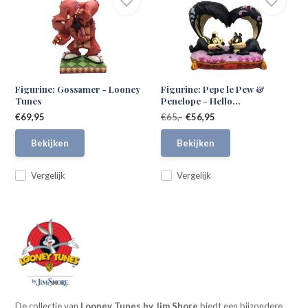
Figurine: Gossamer - Looney
Figurine: Pepe le Pew &
Tunes
Penelope - Hello...
€69,95
€65,-
€56,95
Bekijken
Bekijken
Vergelijk
Vergelijk
De collectie van
Looney Tunes by Jim Shore
biedt een bijzondere