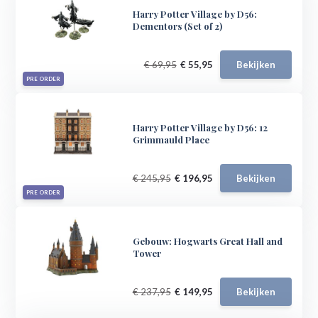
Harry Potter Village by D56:
Dementors (Set of 2)
€ 69,95
€ 55,95
Bekijken
PRE ORDER
Harry Potter Village by D56: 12
Grimmauld Place
€ 245,95
€ 196,95
Bekijken
PRE ORDER
Gebouw: Hogwarts Great Hall and
Tower
€ 237,95
€ 149,95
Bekijken