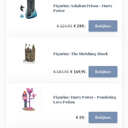
Figurine: Azkaban Prison - Harry
Potter
€ 324,95
€ 289,-
Bekijken
Figurine: The Shrieking Shack
€ 187,95
€ 169,95
Bekijken
Figurine: Harry Potter - Pondering
Love Potion
€ 39,-
Bekijken