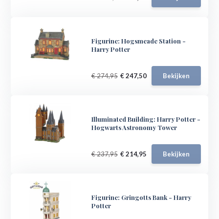
Figurine: Hogsmeade Station -
Harry Potter
€ 274,95
€ 247,50
Bekijken
Illuminated Building: Harry Potter -
Hogwarts Astronomy Tower
€ 237,95
€ 214,95
Bekijken
Figurine: Gringotts Bank - Harry
Potter