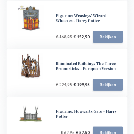
Figurine: Weasleys' Wizard
Wheezes - Harry Potter
€ 168,95
€ 152,50
Bekijken
Illuminated Building: The Three
Broomsticks - European Version
€ 224,95
€ 199,95
Bekijken
Figurine: Hogwarts Gate - Harry
Potter
€ 62,95
€ 57,50
Bekijken