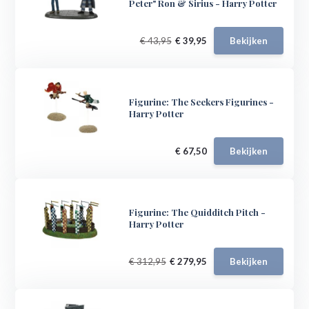
Peter" Ron & Sirius - Harry Potter
€ 43,95
€ 39,95
Bekijken
Figurine: The Seekers Figurines -
Harry Potter
€ 67,50
Bekijken
Figurine: The Quidditch Pitch -
Harry Potter
€ 312,95
€ 279,95
Bekijken