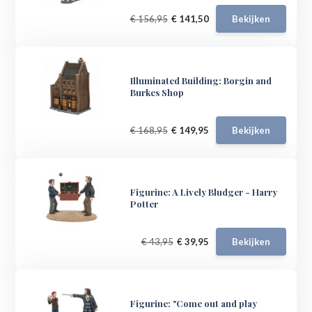
€ 156,95
€ 141,50
Bekijken
Illuminated Building: Borgin and
Burkes Shop
€ 168,95
€ 149,95
Bekijken
Figurine: A Lively Bludger - Harry
Potter
€ 43,95
€ 39,95
Bekijken
Figurine: "Come out and play