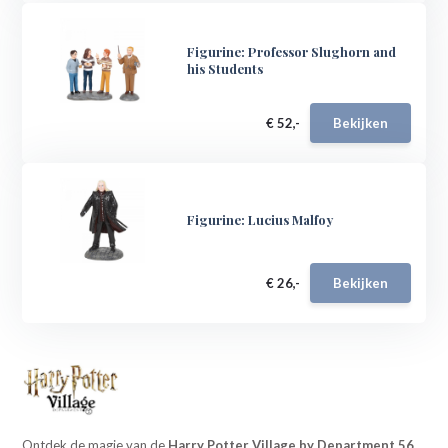
Figurine: Professor Slughorn and
his Students
€ 52,-
Bekijken
Figurine: Lucius Malfoy
€ 26,-
Bekijken
Ontdek de magie van de
Harry Potter Village by Department 56